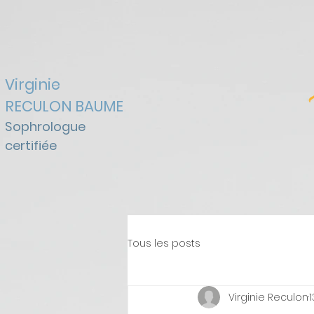
Virginie
RECULON BAUME
Sophrologue
certifiée
Tous les posts
Virginie Reculon
1