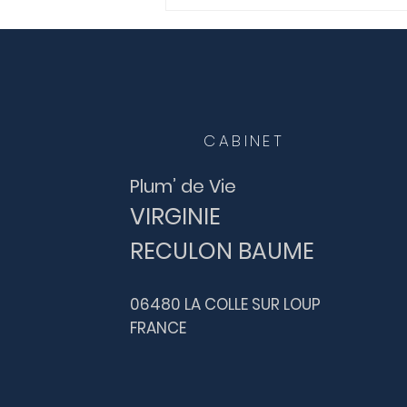
Journée porte ouverte
samedi 15 octobre au
centre Anahata
CABINET
Plum’ de Vie
VIRGINIE
RECULON
​ BAUME
06480 LA COLLE SUR LOUP
FRANCE