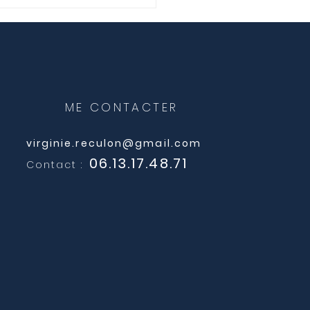
séances de
rologie sont-elles
oursées par les
elles ?
ME CONTACTER
virginie.reculon@gmail.com
06.13.17.48.71
Contact :