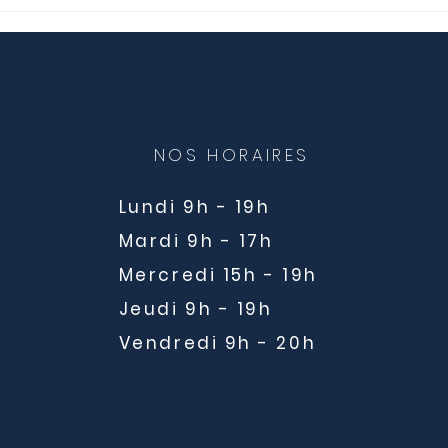
Nouveauté Massage
Les 
thérapeutique californien
soph
remb
mutu
NOS HORAIRES
Lundi 9h - 19h
Mardi 9h - 17h
Mercredi 15h - 19h
Jeudi 9h - 19h
Vendredi 9h - 20h